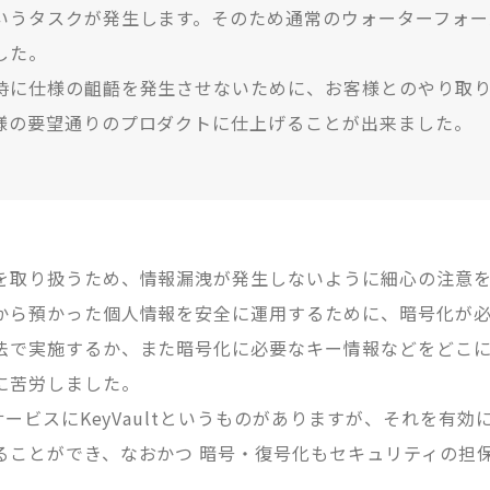
いうタスクが発生します。そのため通常のウォーターフォー
した。
時に仕様の齟齬を発生させないために、お客様とのやり取
様の要望通りのプロダクトに仕上げることが出来ました。
を取り扱うため、情報漏洩が発生しないように細心の注意
から預かった個人情報を安全に運用するために、暗号化が
法で実施するか、また暗号化に必要なキー情報などをどこ
に苦労しました。
のサービスにKeyVaultというものがありますが、それを
ることができ、なおかつ 暗号・復号化もセキュリティの担
。