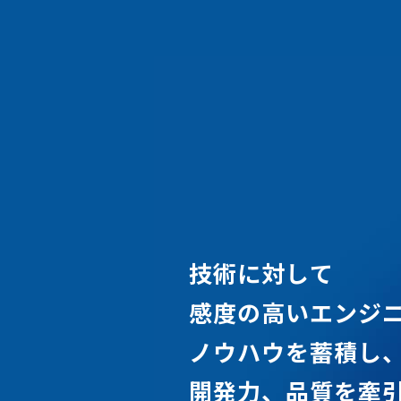
技
術
に
対
し
て
感
度
の
高
い
エ
ン
ジ
ノ
ウ
ハ
ウ
を
蓄
積
し
開
発
力
、
品
質
を
牽