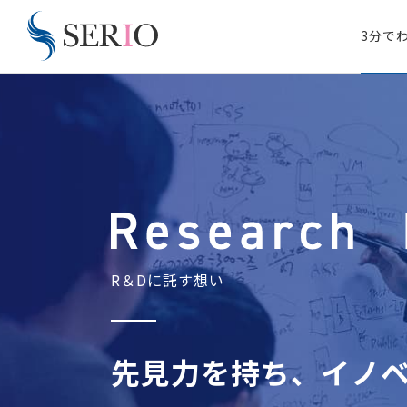
3分で
R
＆
D
に
託
す
想
い
先
見
力
を
持
ち
、
イ
ノ