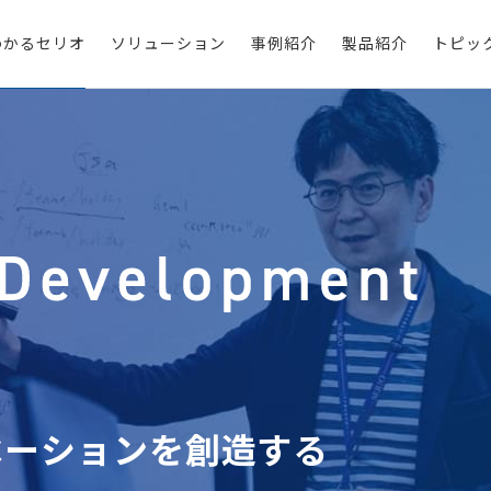
わかるセリオ
ソリューション
事例紹介
製品紹介
トピッ
ベ
ー
シ
ョ
ン
を
創
造
す
る