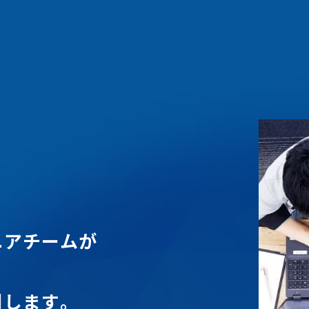
ニ
ア
チ
ー
ム
が
、
引
し
ま
す
。