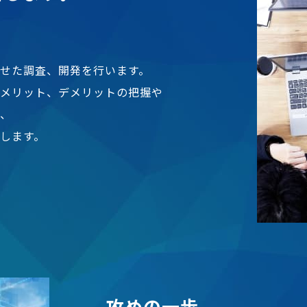
せた調査、開発を行います。
のメリット、デメリットの把握や
い、
します。
攻
め
の
一
歩